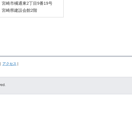
宮崎市橘通東2丁目9番19号
宮崎県建設会館2階
|
アクセス
|
ved.