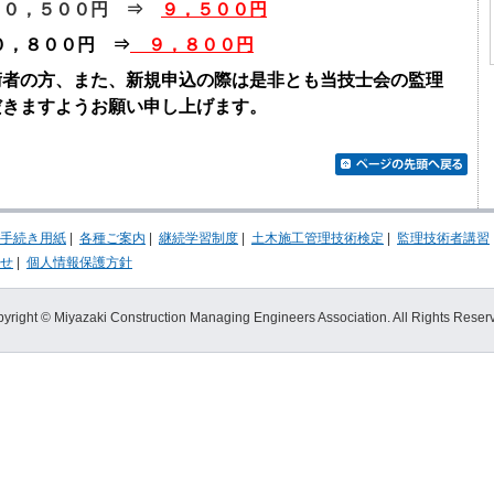
１０，５００円 ⇒
９，５００円
，８００円 ⇒
９，８００円
術者の方、また、新規申込の際は是非とも当技士会の監理
だきますようお願い申し上げます。
手続き用紙
|
各種ご案内
|
継続学習制度
|
土木施工管理技術検定
|
監理技術者講習
せ
|
個人情報保護方針
yright © Miyazaki Construction Managing Engineers Association. All Rights Reser