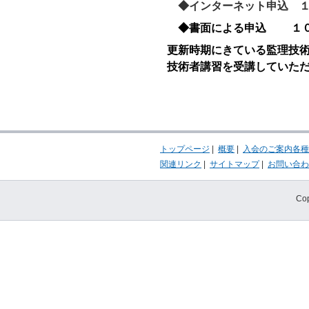
◆インターネット申込 
◆書面による申込 １０
更新時期にきている監理技
技術者講習を受講していた
トップページ
|
概要
|
入会のご案内各種
関連リンク
|
サイトマップ
|
お問い合わ
Cop